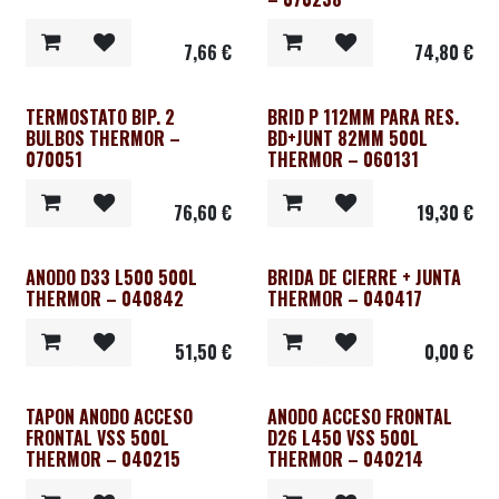
7,66
€
74,80
€
TERMOSTATO BIP. 2
BRID P 112MM PARA RES.
BULBOS THERMOR –
BD+JUNT 82MM 500L
070051
THERMOR – 060131
76,60
€
19,30
€
ANODO D33 L500 500L
BRIDA DE CIERRE + JUNTA
THERMOR – 040842
THERMOR – 040417
51,50
€
0,00
€
TAPON ANODO ACCESO
ANODO ACCESO FRONTAL
FRONTAL VSS 500L
D26 L450 VSS 500L
THERMOR – 040215
THERMOR – 040214