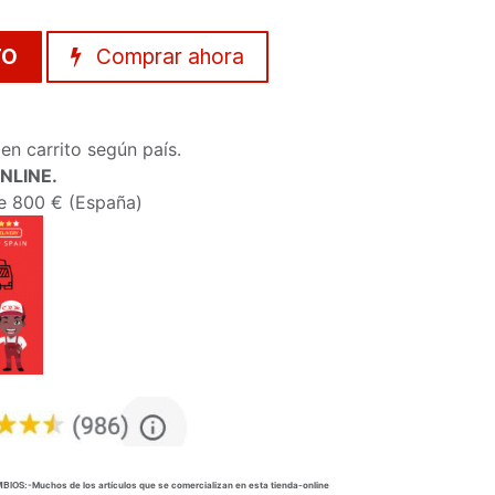
TO
Comprar ahora
en carrito según país.
ONLINE.
de 800 € (España)
MBIOS:
-Muchos de los artículos que se comercializan en esta tienda-online