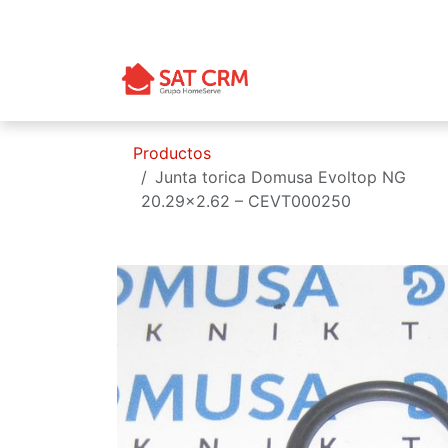
Ir al contenido
Productos
Junta torica Domusa Evoltop NG
20.29x2.62 – CEVT000250