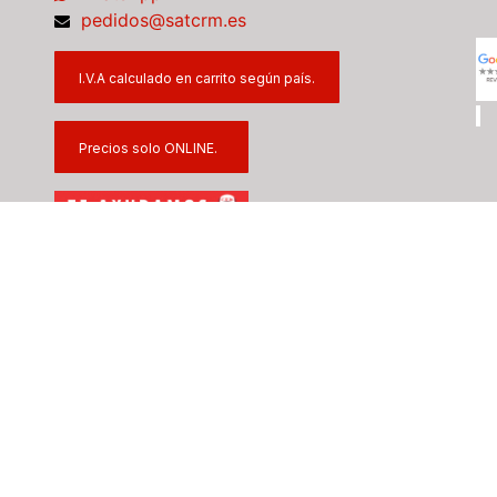
pedidos@satcrm.es
I.V.A calculado en carrito según país.
Precios solo ONLINE.