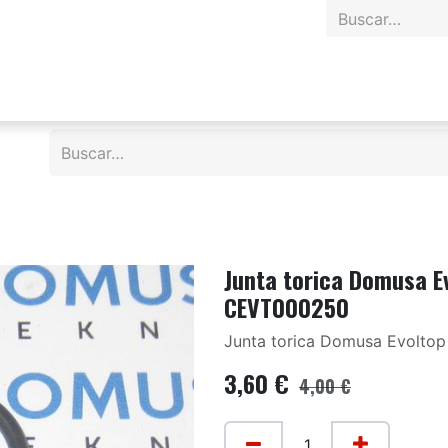
Junta torica Domusa E
CEVT000250
Junta torica Domusa Evolto
3,60
€
4,00
€