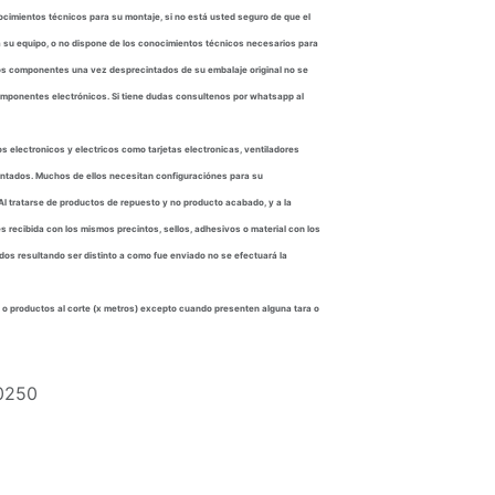
cimientos técnicos para su montaje, si no está usted seguro de que el
 su equipo, o no dispone de los conocimientos técnicos necesarios para
hos componentes una vez desprecintados de su embalaje original no se
omponentes electrónicos. Si tiene dudas consultenos por whatsapp al
s electronicos y electricos como tarjetas electronicas, ventiladores
cintados. Muchos de ellos necesitan configuraciónes para su
Al tratarse de productos de repuesto y no producto acabado, y a la
es recibida con los mismos precintos, sellos, adhesivos o material con los
dos resultando ser distinto a como fue enviado no se efectuará la
 o productos al corte (x metros) excepto cuando presenten alguna tara o
0250