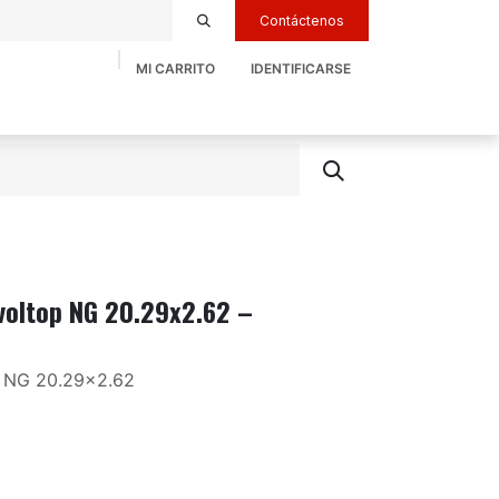
Contáctenos
MI CARRITO
IDENTIFICARSE
Inicio
Servicios
Recambios y Repuestos
voltop NG 20.29x2.62 –
p NG 20.29x2.62