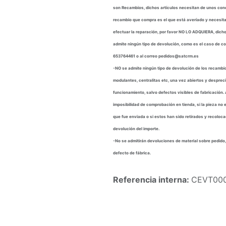
son Recambios, dichos artículos necesitan de unos cono
recambio que compra es el que está averíado y necesita
efectuar la reparación, por favor NO LO ADQUIERA, dic
admite ningún tipo de devolución, como es el caso de c
653764461 o al correo pedidos@satcrm.es
-NO se admite ningún tipo de devolución de los recambio
modulantes, centralitas etc, una vez abiertos y despre
funcionamiento, salvo defectos visibles de fabricación. 
imposibilidad de comprobación en tienda, si la pieza no 
que fue enviada o si estos han sido retirados y recoloca
devolución del importe.
-No se admitirán devoluciones de material sobre pedido,
defecto de fábrica.
Referencia interna:
CEVT00